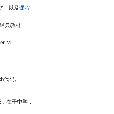
材，以及
课程
入门经典教材
er M.
ch代码。
态
，在干中学，