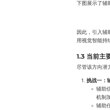
下图展示了辅
因此，引入辅
用视觉智能持
1.3 当前
尽管该方向潜
挑战一：
辅助
机制
辅助