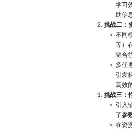
学习
助信
挑战二：
不同
等）
融合
多任
引发
高效
挑战三：
引入
了
参
在资