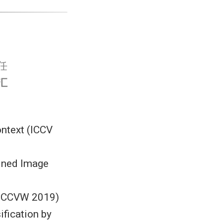
任
汇
ontext (ICCV
ained Image
 (ICCVW 2019)
fication by