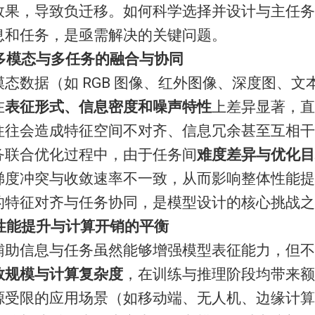
效果，导致负迁移。如何科学选择并设计与主任务
息和任务，是亟需解决的关键问题。
多模态与多任务的融合与协同
模态数据（如 RGB 图像、红外图像、深度图、文
在
表征形式、信息密度和噪声特性
上差异显著，直
往往会造成特征空间不对齐、信息冗余甚至互相干
务联合优化过程中，由于任务间
难度差异与优化目
梯度冲突与收敛速率不一致，从而影响整体性能提
的特征对齐与任务协同，是模型设计的核心挑战之
性能提升与计算开销的平衡
辅助信息与任务虽然能够增强模型表征能力，但不
数规模与计算复杂度
，在训练与推理阶段均带来额
源受限的应用场景（如移动端、无人机、边缘计算