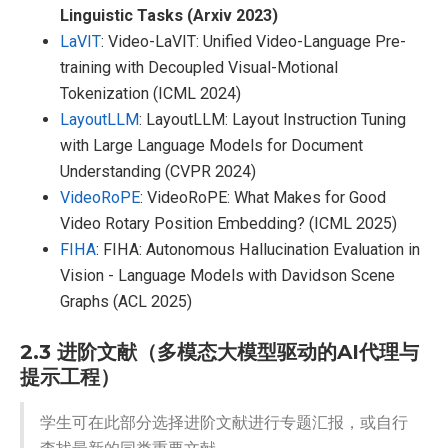
Linguistic Tasks (Arxiv 2023)
LaVIT
: Video-LaVIT: Unified Video-Language Pre-
training with Decoupled Visual-Motional
Tokenization (ICML 2024)
LayoutLLM
: LayoutLLM: Layout Instruction Tuning
with Large Language Models for Document
Understanding (CVPR 2024)
VideoRoPE
: VideoRoPE: What Makes for Good
Video Rotary Position Embedding? (ICML 2025)
FIHA
: FIHA: Autonomous Hallucination Evaluation in
Vision - Language Models with Davidson Scene
Graphs (ACL 2025)
2.3 进阶文献（多模态大模型驱动的AI代理与
提示工程）
学生可在此部分选择进阶文献进行专题汇报，或自行