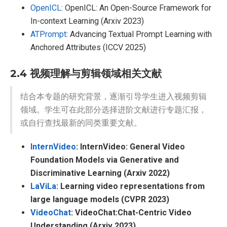
OpenICL
: OpenICL: An Open-Source Framework for
In-context Learning (Arxiv 2023)
ATPrompt
: Advancing Textual Prompt Learning with
Anchored Attributes (ICCV 2025)
2.4 视频理解与剪辑领域相关文献
结合本专题的研究背景，逐渐引导学生进入视频剪辑
领域。学生可在此部分选择进阶文献进行专题汇报，
或自行查找最新的同类重要文献。
InternVideo
: InternVideo: General Video
Foundation Models via Generative and
Discriminative Learning (Arxiv 2022)
LaViLa
: Learning video representations from
large language models (CVPR 2023)
VideoChat
: VideoChat:Chat-Centric Video
Understanding (Arxiv 2023)