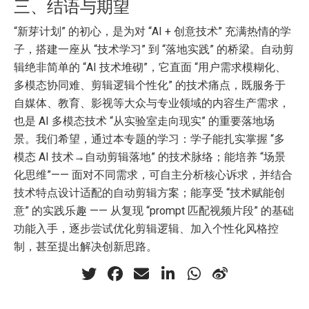
三、结语与期望
“新芽计划” 的初心，是为对 “AI + 创意技术” 充满热情的学
子，搭建一座从 “技术学习” 到 “落地实践” 的桥梁。自动剪
辑绝非简单的 “AI 技术堆砌”，它直面 “用户需求模糊化、
多模态协同难、剪辑逻辑个性化” 的技术痛点，既服务于
自媒体、教育、影视等大众与专业领域的内容生产需求，
也是 AI 多模态技术 “从实验室走向现实” 的重要落地场
景。我们希望，通过本专题的学习：学子能扎实掌握 “多
模态 AI 技术→自动剪辑落地” 的技术脉络；能培养 “场景
化思维”—— 面对不同需求，可自主分析核心诉求，并结合
技术特点设计适配的自动剪辑方案；能享受 “技术赋能创
意” 的实践乐趣 —— 从复现 “prompt 匹配视频片段” 的基础
功能入手，逐步尝试优化剪辑逻辑、加入个性化风格控
制，甚至提出解决创新思路。