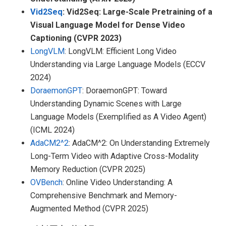
Vid2Seq
: Vid2Seq: Large-Scale Pretraining of a
Visual Language Model for Dense Video
Captioning (CVPR 2023)
LongVLM
: LongVLM: Efficient Long Video
Understanding via Large Language Models (ECCV
2024)
DoraemonGPT
: DoraemonGPT: Toward
Understanding Dynamic Scenes with Large
Language Models (Exemplified as A Video Agent)
(ICML 2024)
AdaCM2^2
: AdaCM^2: On Understanding Extremely
Long-Term Video with Adaptive Cross-Modality
Memory Reduction (CVPR 2025)
OVBench
: Online Video Understanding: A
Comprehensive Benchmark and Memory-
Augmented Method (CVPR 2025)