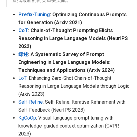
查找最新的同类重要文献。
Prefix-Tuning
: Optimizing Continuous Prompts
for Generation (Arxiv 2021)
CoT
: Chain-of-Thought Prompting Elicits
Reasoning in Large Language Models (NeurIPS
2022)
综述
: A Systematic Survey of Prompt
Engineering in Large Language Models:
Techniques and Applications (Arxiv 2024)
LoT
: Enhancing Zero-Shot Chain-of-Thought
Reasoning in Large Language Models through Logic
(Arxiv 2023)
Self-Refine
: Self-Refine: Iterative Refinement with
Self-Feedback (NeurIPS 2023)
KgCoOp
: Visual-language prompt tuning with
knowledge-guided context optimization (CVPR
2023)