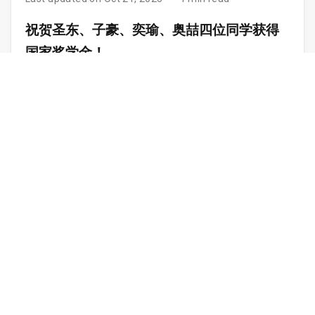
祝贺圣东、子豪、奕瑜、奥喆四位同学获得
国家奖学金！
近日，2024-2025 学年度国家奖学金评选结果陆续公布，本小组共
有四位同学凭借其学业成绩、科研成果在各自所在高校的评选中
脱颖而出，荣获此项代表中国在校学生最高荣誉的奖项。
Last updated on Oct 8, 2025
2 min read
恭喜子豪！论文被 TGRS 录用
🎉 恭喜
子豪
独立一作的论文
《DRPCA-Net: Make Robust PCA
Great Again for Infrared Small Target Detection》
被国际遥
感顶刊
IEEE Transactions on Geoscience and Remote Sensing
(TGRS)
正式录用！论文、代码已全部公开，欢迎大家查看与讨
论！